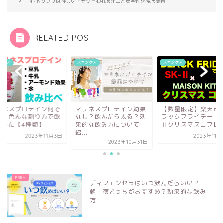
NMNサプリは怪しい？そう言われる理由と安全性を徹底調査
RELATED POST
ンケア
スキンケア
スキンケア
リネスプロテイン効果
【数量限定】楽天市場ブ
マリネスプロテイン
し？飲んだら太る？効
ラックフライデー！SK-
割る？色んな割り方
的な飲み方について
Ⅱクリスマスコフレ2...
んでみた【4種類】
.
2023年11月22日
2023年1
2023年10月31日
ディフェンセラはいつ飲んだらいい？
朝・夜どっちがおすすめ？効果的な飲み
方...