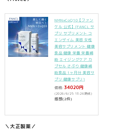
NMN×CoQ10【ファン
ケル 公式】[FANCL サ
プリ サプリメント コ
エンザイム 美容 女性
美容サプリメント 健康
食品 健康 栄養 栄養補
助 エイジングケア カ
プセル さぷり 健康補
助食品 1ヶ月分 美容サ
プリ 健康サプリ]
34020円
価格:
(2026/6/25 13:26時点)
感想(2件)
＼大正製薬／