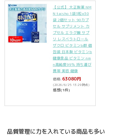
【公式】 大正製薬 NM
N taisho 1袋3粒×30
袋 2個セット 90カプ
セル サプリメント カ
プセル エラグ酸 サプ
リ レスベラトロール
ザクロ ビタミンb群 個
包装 日本製 ビタミンb
健康食品 ビタミン nm
n高純度99％ 持ち運び
携帯 美容 健康
63080円
価格:
(2026/6/25 13:29時点)
感想(1件)
品質管理に力を入れている商品も多い