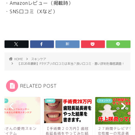
・Amazonレビュー（掲載時）
・SNS口コミ（Xなど）
HOME
スキンケア
【2026年最新】P3サプリの口コミは本当？良い口コミ・悪い評判を徹底調査！
RELATED POST
体験談
スキンケア
スキンケア
【手術費２０万円】歯冠
２７時間テレビマラソン
とうあさんの愛用
長延長術をやってみた結
女性唯一の完走者【井上
ケアアイテム