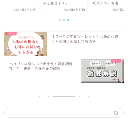
果を書きます。
咲良】って何者？
2023年6月17日
2023年7月26日
2024年
【ワタミの宅食ダイレクト】お勧めな理
由とお得にお試しする方法
P3サプリは怪しい？安全性を徹底調査！
口コミ・成分・危険性まで解説