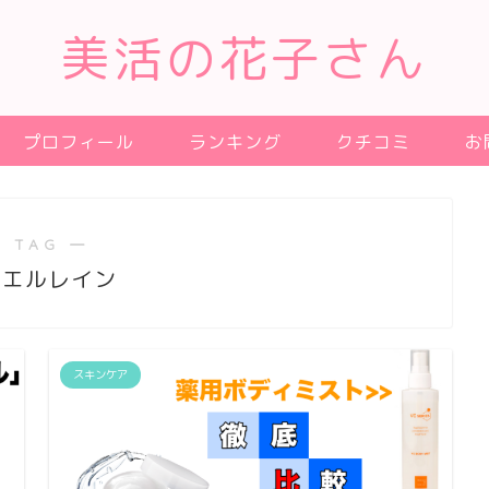
美活の花子さん
プロフィール
ランキング
クチコミ
お
 TAG ―
ュエルレイン
スキンケア